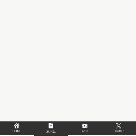
HOME
note
Twitter
旅日記