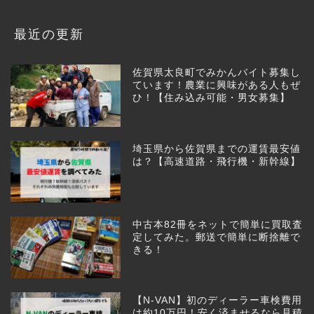
最近の更新
佐賀県太良町でみかんバイト募集し
ています！農業に興味がある人もぜ
ひ！【住み込み可能・男女募集】
埼玉県から佐賀県までの運賃最安値
は？【高速道路・飛行機・新幹線】
中古本82冊をネットで簡単に買取査
定してみた。郵送で簡単に断捨離で
きる！
【N-VAN】初のディーラー車検費用
は約10万円！安く済ませるなら見積