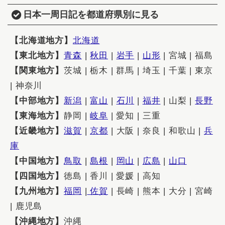
日本一周日記を都道府県別に見る
【北海道地方】
北海道
【東北地方】
青森
|
秋田
|
岩手
|
山形
| 宮城 | 福島
【関東地方】
茨城 | 栃木 | 群馬 | 埼玉 | 千葉 | 東京
| 神奈川
【中部地方】
新潟
|
富山
|
石川
|
福井
| 山梨 |
長野
【東海地方】
静岡 |
岐阜
| 愛知 | 三重
【近畿地方】
滋賀
|
京都
| 大阪 | 奈良 | 和歌山 |
兵
庫
【中国地方】
鳥取
|
島根
|
岡山
|
広島
|
山口
【四国地方】
徳島 | 香川 | 愛媛 | 高知
【九州地方】
福岡
|
佐賀
| 長崎 | 熊本 | 大分 | 宮崎
| 鹿児島
【沖縄地方】
沖縄