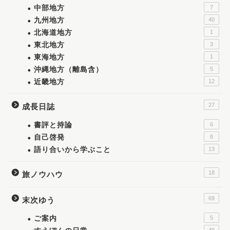
中部地方
7
九州地方
40
北海道地方
1
東北地方
3
東海地方
1
沖縄地方（離島含）
5
近畿地方
12
27
成長日誌
書評と持論
6
自己啓発
8
語り合いから学ぶこと
13
18
旅ノウハウ
69
末次ゆう
ご案内
5
40