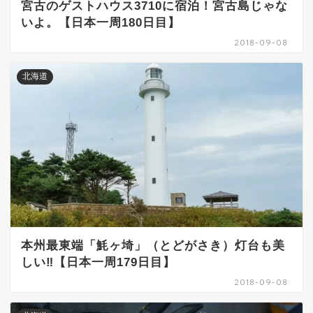
宮古のゲストハウス3710に宿泊！宮古島じゃな
いよ。【日本一周180日目】
2018-09-08
北海道
本州最東端「魹ヶ埼」（とどがさき）灯台も美
しい‼【日本一周179日目】
2018-09-08