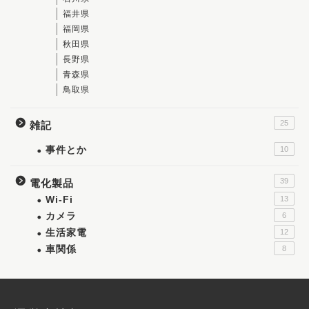
福井県
福岡県
秋田県
長野県
青森県
鳥取県
25
雑記
事件とか
10
39
電化製品
Wi-Fi
13
カメラ
6
生活家電
12
車関係
8