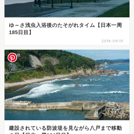
ゆ～さ浅虫入浴後のたそがれタイム【日本一周
185日目】
2018-09-13
岩手県
建設されている防波堤を見ながら八戸まで移動