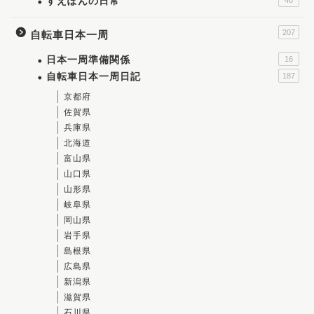
すえぽんの日常
207
自転車日本一周
日本一周準備関係
16
自転車日本一周日記
187
京都府
佐賀県
兵庫県
北海道
富山県
山口県
山形県
岐阜県
岡山県
岩手県
島根県
広島県
新潟県
滋賀県
石川県