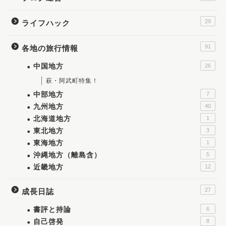
29
ライフハック
91
各地の旅行情報
中国地方
26
萩・阿武町特集！
中部地方
7
九州地方
40
北海道地方
1
東北地方
3
東海地方
1
沖縄地方（離島含）
5
近畿地方
12
27
成長日誌
書評と持論
6
自己啓発
8