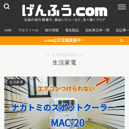
note
プロフィール
旅行情報
電化製品
自転車日本一周
全記事
noteは不定期更新中！
― CATEGORY ―
生活家電
生活家電