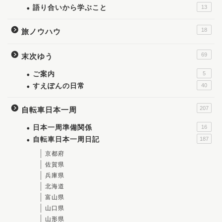
語り合いから学ぶこと
13
18
旅ノウハウ
69
末次ゆう
ご案内
5
すえぽんの日常
40
207
自転車日本一周
日本一周準備関係
16
自転車日本一周日記
187
京都府
佐賀県
兵庫県
北海道
富山県
山口県
山形県