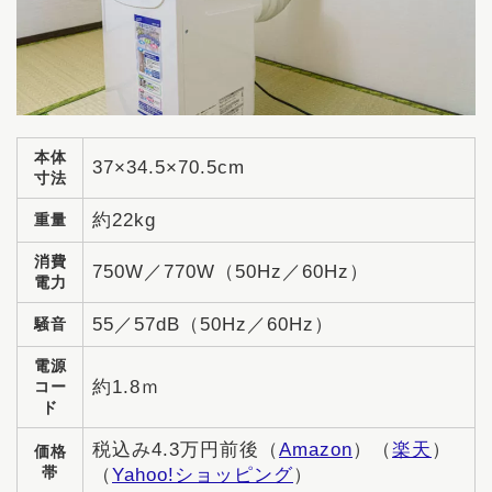
本体
37×34.5×70.5cm
寸法
約22kg
重量
消費
750W／770W（50Hz／60Hz）
電力
55／57dB（50Hz／60Hz）
騒音
電源
約1.8ｍ
コー
ド
税込み4.3万円前後（
Amazon
）（
楽天
）
価格
帯
（
Yahoo!ショッピング
）