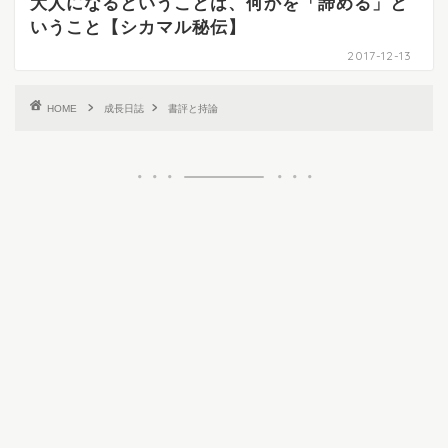
大人になるということは、何かを「諦める」と
いうこと【シカマル秘伝】
2017-12-13
HOME
成長日誌
書評と持論