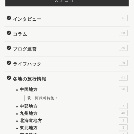
6
インタビュー
58
コラム
35
ブログ運営
29
ライフハック
91
各地の旅行情報
中国地方
26
萩・阿武町特集！
中部地方
7
九州地方
40
北海道地方
1
東北地方
3