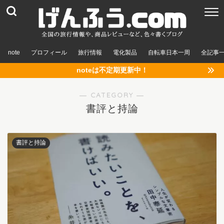
note
プロフィール
旅行情報
電化製品
自転車日本一周
全記事
noteは不定期更新中！
― CATEGORY ―
書評と持論
書評と持論