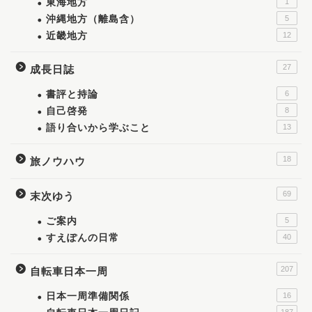
東海地方
1
沖縄地方（離島含）
5
近畿地方
12
27
成長日誌
書評と持論
6
自己啓発
8
語り合いから学ぶこと
13
18
旅ノウハウ
69
末次ゆう
ご案内
5
すえぽんの日常
40
207
自転車日本一周
日本一周準備関係
16
187