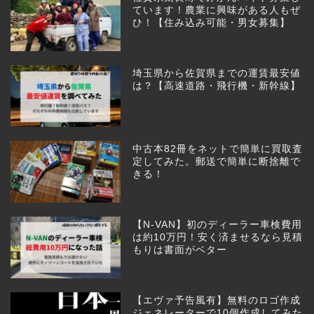
ています！農業に興味がある人もぜ
ひ！【住み込み可能・男女募集】
埼玉県から佐賀県までの運賃最安値
は？【高速道路・飛行機・新幹線】
中古本82冊をネットで簡単に買取査
定してみた。郵送で簡単に断捨離で
きる！
【N-VAN】初のディーラー車検費用
は約10万円！安く済ませるなら見積
もりは書面がベター
【エヴァ予告風有】無料のロゴ作成
ジェネレーターで10個作成してみた