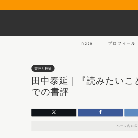
note
プロフィール
書評と持論
田中泰延｜『読みたいこ
での書評
ページ内に広