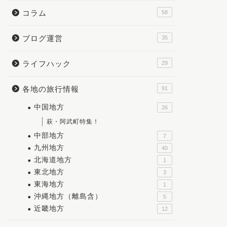
コラム
58
ブログ運営
35
ライフハック
29
各地の旅行情報
91
中国地方
26
萩・阿武町特集！
中部地方
7
九州地方
40
北海道地方
1
東北地方
3
東海地方
1
沖縄地方（離島含）
5
近畿地方
12