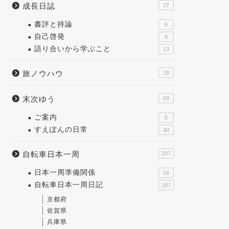
成長日誌
27
書評と持論
6
自己啓発
8
語り合いから学ぶこと
13
旅ノウハウ
18
末次ゆう
69
ご案内
5
すえぽんの日常
40
自転車日本一周
207
日本一周準備関係
16
自転車日本一周日記
187
京都府
佐賀県
兵庫県