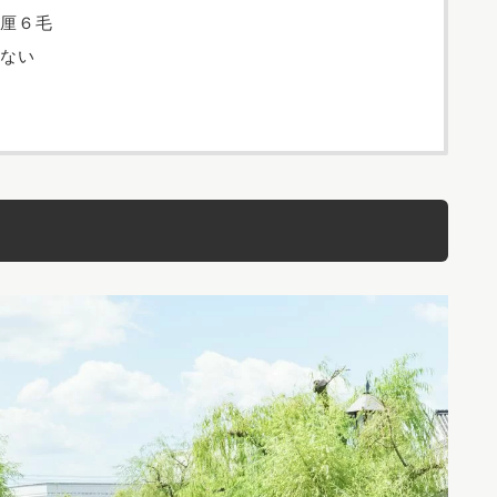
厘６毛
ない