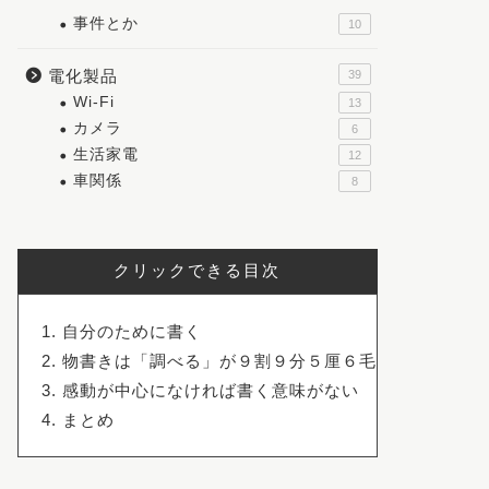
事件とか
10
電化製品
39
Wi-Fi
13
カメラ
6
生活家電
12
車関係
8
クリックできる目次
自分のために書く
物書きは「調べる」が９割９分５厘６毛
感動が中心になければ書く意味がない
まとめ