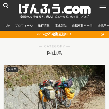
note
プロフィール
旅行情報
電化製品
自転車日本一周
全記事
noteは不定期更新中！
― CATEGORY ―
岡山県
兵庫県