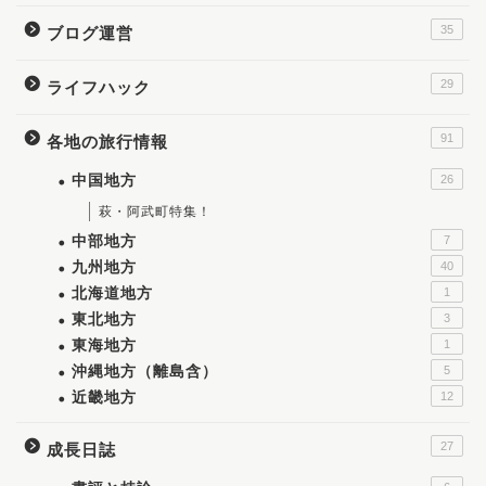
35
ブログ運営
29
ライフハック
91
各地の旅行情報
中国地方
26
萩・阿武町特集！
中部地方
7
九州地方
40
北海道地方
1
東北地方
3
東海地方
1
沖縄地方（離島含）
5
近畿地方
12
27
成長日誌