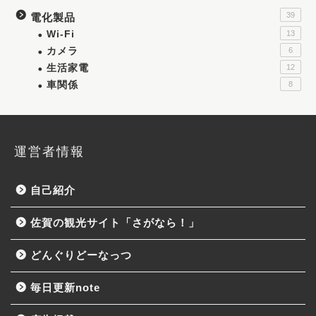
39
電化製品
Wi-Fi
13
カメラ
6
生活家電
12
車関係
8
運営者情報
自己紹介
佐賀の観光サイト「さがなら！」
どんぐりどーなっつ
毎日更新note