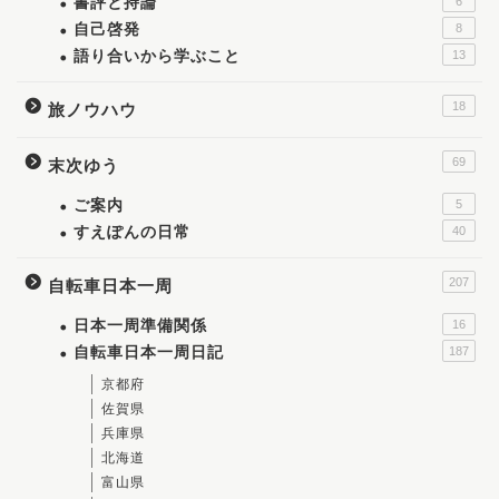
書評と持論
6
自己啓発
8
語り合いから学ぶこと
13
18
旅ノウハウ
69
末次ゆう
ご案内
5
すえぽんの日常
40
207
自転車日本一周
日本一周準備関係
16
自転車日本一周日記
187
京都府
佐賀県
兵庫県
北海道
富山県