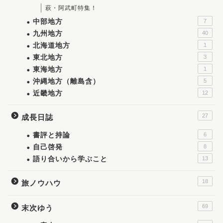
萩・阿武町特集！
中部地方
7
九州地方
40
北海道地方
1
東北地方
3
東海地方
1
沖縄地方（離島含）
5
近畿地方
12
27
成長日誌
書評と持論
6
自己啓発
8
語り合いから学ぶこと
13
18
旅ノウハウ
69
末次ゆう