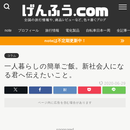
note
プロフィール
旅行情報
電化製品
自転車日本一周
全記事
noteは不定期更新中！
コラム
一人暮らしの簡単ご飯。新社会人にな
る君へ伝えたいこと。
2020-06-29
ページ内に広告を含む場合があります
sponsored