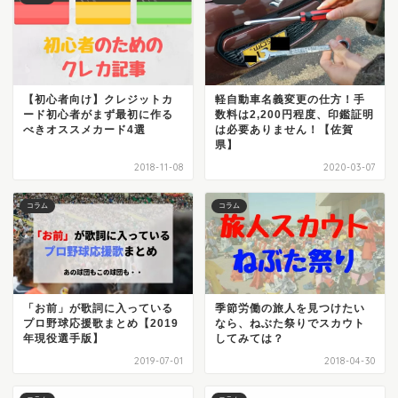
【初心者向け】クレジットカ
軽自動車名義変更の仕方！手
ード初心者がまず最初に作る
数料は2,200円程度、印鑑証明
べきオススメカード4選
は必要ありません！【佐賀
県】
2018-11-08
2020-03-07
コラム
コラム
「お前」が歌詞に入っている
季節労働の旅人を見つけたい
プロ野球応援歌まとめ【2019
なら、ねぶた祭りでスカウト
年現役選手版】
してみては？
2019-07-01
2018-04-30