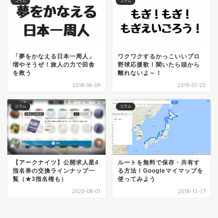
コラム
コラム
「夢をかなえる日本一周人」
ワクワクするかっこいいプロ
増やそうぜ！旅人の力で田舎
野球応援歌！聞いたら頭から
を救う
離れないよ～！
2018-06-09
2019-01-25
コラム
コラム
【アークナイツ】公開求人星4
ルートを無料で保存・共有す
指名券の交換ラインナップ一
る方法！Googleマイマップを
覧（★3指名権も）
使ってみよう
2020-08-01
2018-12-17