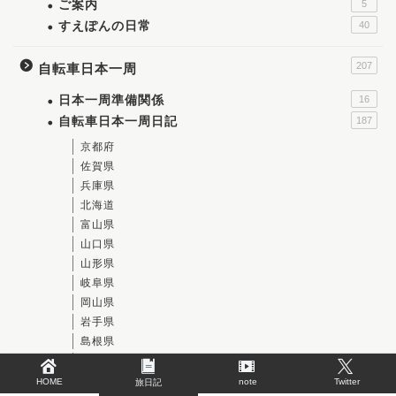
ご案内
5
すえぽんの日常
40
207
自転車日本一周
日本一周準備関係
16
自転車日本一周日記
187
京都府
佐賀県
兵庫県
北海道
富山県
山口県
山形県
岐阜県
岡山県
岩手県
島根県
広島県
新潟県
HOME
note
Twitter
旅日記