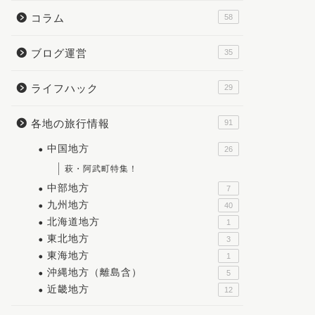
コラム
58
ブログ運営
35
ライフハック
29
各地の旅行情報
91
中国地方
26
萩・阿武町特集！
中部地方
7
九州地方
40
北海道地方
1
東北地方
3
東海地方
1
沖縄地方（離島含）
5
近畿地方
12