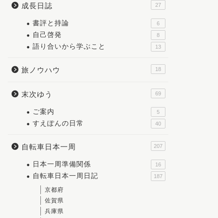
成長日誌
27
書評と持論
6
自己啓発
8
語り合いから学ぶこと
13
旅ノウハウ
18
末次ゆう
69
ご案内
5
すえぽんの日常
40
自転車日本一周
207
日本一周準備関係
16
自転車日本一周日記
187
京都府
佐賀県
兵庫県