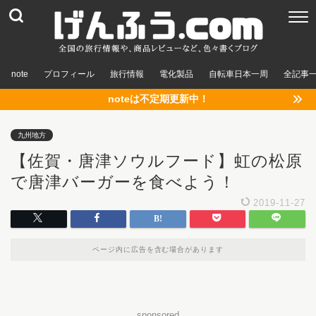
note
プロフィール
旅行情報
電化製品
自転車日本一周
全記事
noteは不定期更新中！
九州地方
【佐賀・唐津ソウルフード】虹の松原
で唐津バーガーを食べよう！
2019-11-27
ページ内に広告を含む場合があります
sponsored