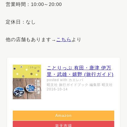
営業時間：10:00～20:00
定休日：なし
他の店舗もあります→
こちら
より
ことりっぷ 有田・唐津 伊万
里・武雄・嬉野 (旅行ガイド)
posted with
カエレバ
昭文社 旅行ガイドブック 編集部 昭文社
2016-10-14
Amazon
楽天市場