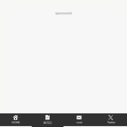
sponsored
HOME
note
Twitter
旅日記