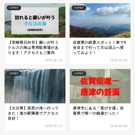
九州地方
九州地方
【宮崎県日向市】願いが叶う
佐賀県の絶景スポット！車で9
クルスの海は専用駐車場があ
合目まで行って天山頂上へ登
ります！アクセスもご案内
ってみよう！
2019-06-23
2019-03-03
九州地方
九州地方
【大分県】原尻の滝へ行って
唐津市にある「恵びす湯」佐
きた！道の駅隣接でアクセス
賀県で唯一の銭湯だった！
良好！
2019-05-27
2018-04-05