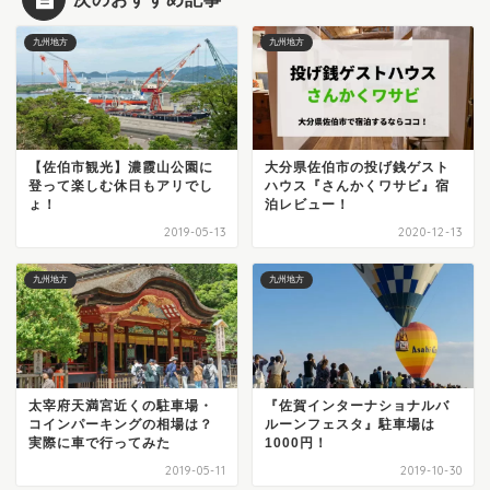
九州地方
九州地方
【佐伯市観光】濃霞山公園に
大分県佐伯市の投げ銭ゲスト
登って楽しむ休日もアリでし
ハウス『さんかくワサビ』宿
ょ！
泊レビュー！
2019-05-13
2020-12-13
九州地方
九州地方
太宰府天満宮近くの駐車場・
『佐賀インターナショナルバ
コインパーキングの相場は？
ルーンフェスタ』駐車場は
実際に車で行ってみた
1000円！
2019-05-11
2019-10-30