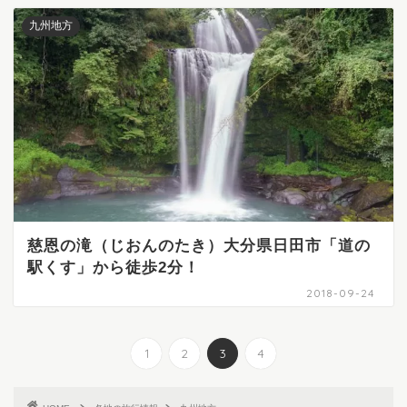
九州地方
慈恩の滝（じおんのたき）大分県日田市「道の
駅くす」から徒歩2分！
2018-09-24
1
2
3
4