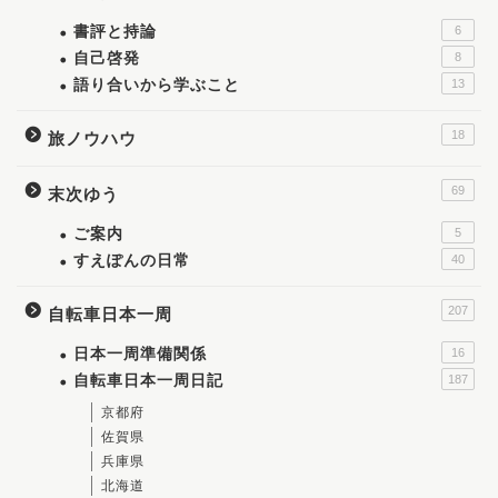
書評と持論
6
自己啓発
8
語り合いから学ぶこと
13
18
旅ノウハウ
69
末次ゆう
ご案内
5
すえぽんの日常
40
207
自転車日本一周
日本一周準備関係
16
自転車日本一周日記
187
京都府
佐賀県
兵庫県
北海道