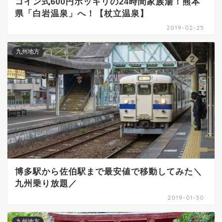
コイン式600円ポッキリの24時間家族湯！熊本
県「白岩温泉」へ！【杖立温泉】
2019-02-25
九州地方
博多駅から佐伯駅まで最安値で移動してみた＼
九州乗り放題／
2019-01-30
九州地方