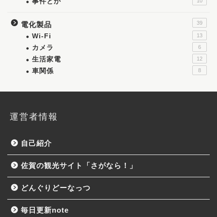
事件とか
10
39
電化製品
Wi-Fi
13
カメラ
6
生活家電
12
車関係
8
運営者情報
自己紹介
佐賀の観光サイト「さがなら！」
どんぐりどーなっつ
毎日更新note