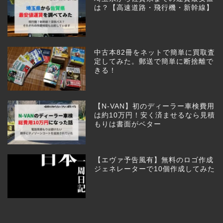
は？【高速道路・飛行機・新幹線】
中古本82冊をネットで簡単に買取査
定してみた。郵送で簡単に断捨離で
きる！
【N-VAN】初のディーラー車検費用
は約10万円！安く済ませるなら見積
もりは書面がベター
【エヴァ予告風有】無料のロゴ作成
ジェネレーターで10個作成してみた