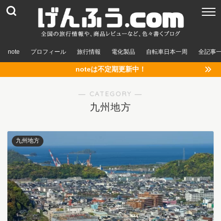
note
プロフィール
旅行情報
電化製品
自転車日本一周
全記事
noteは不定期更新中！
― CATEGORY ―
九州地方
九州地方