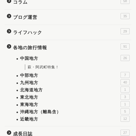
58
コラム
35
ブログ運営
29
ライフハック
91
各地の旅行情報
中国地方
26
萩・阿武町特集！
中部地方
7
九州地方
40
北海道地方
1
東北地方
3
東海地方
1
沖縄地方（離島含）
5
近畿地方
12
27
成長日誌