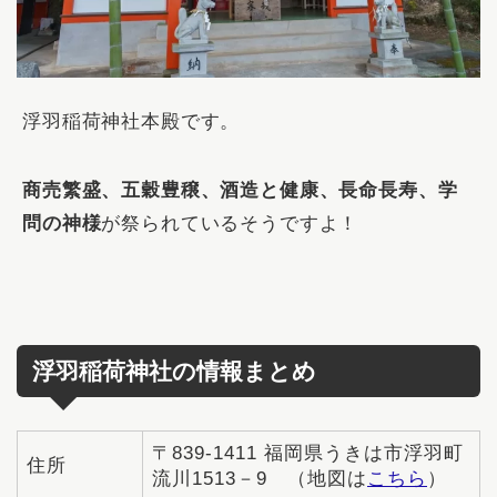
浮羽稲荷神社本殿です。
商売繁盛、五穀豊穣、酒造と健康、長命長寿、学
問の神様
が祭られているそうですよ！
浮羽稲荷神社の情報まとめ
〒839-1411 福岡県うきは市浮羽町
住所
流川1513－9 （地図は
こちら
）