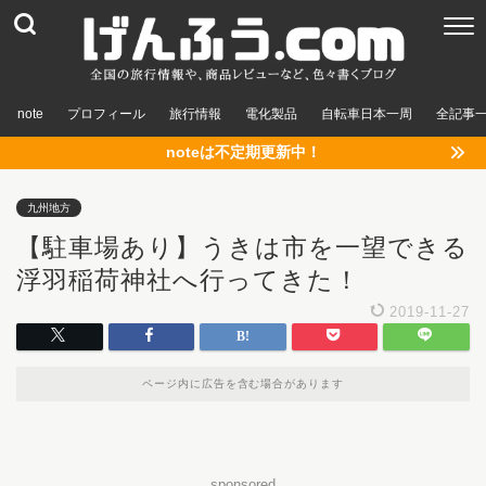
note
プロフィール
旅行情報
電化製品
自転車日本一周
全記事
noteは不定期更新中！
九州地方
【駐車場あり】うきは市を一望できる
浮羽稲荷神社へ行ってきた！
2019-11-27
ページ内に広告を含む場合があります
sponsored