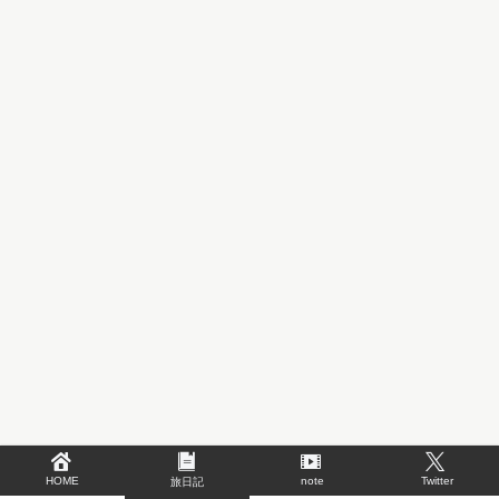
HOME
note
Twitter
旅日記