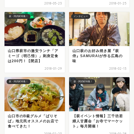
2018-05-23
2018-01-25
萩・阿武町特集！
インタビュー
山口県萩市の激安ランチ「ア
山口萩のお好み焼き屋『萩
ミーゴ（明己悟）」刺身定食
侍』SAMURAIが作る広島の
は200円！【閉店】
味
2018-01-29
2018-02-13
萩・阿武町特集！
萩・阿武町特集！
山口市のB級グルメ「ばりそ
【萩イベント情報】三千坊若
ば」地元民オススメのお店で
婦人甘露会「お寺でマーケッ
食べてきた！
ト」毎月開催！
2018-02-23
2018-01-28