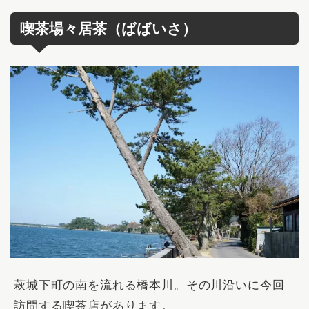
喫茶場々居茶（ばばいさ）
萩城下町の南を流れる橋本川。その川沿いに今回
訪問する喫茶店があります。