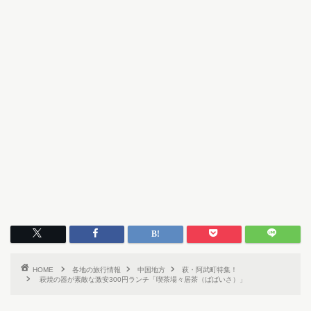
HOME
各地の旅行情報
中国地方
萩・阿武町特集！
萩焼の器が素敵な激安300円ランチ「喫茶場々居茶（ばばいさ）」