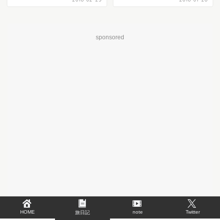
sponsored
HOME
note
Twitter
旅日記