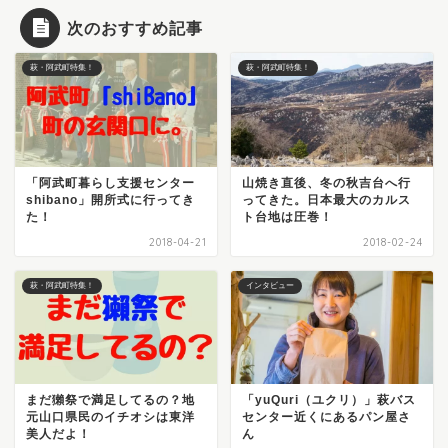
次のおすすめ記事
萩・阿武町特集！
萩・阿武町特集！
「阿武町暮らし支援センター
山焼き直後、冬の秋吉台へ行
shibano」開所式に行ってき
ってきた。日本最大のカルス
た！
ト台地は圧巻！
2018-04-21
2018-02-24
萩・阿武町特集！
インタビュー
まだ獺祭で満足してるの？地
「yuQuri（ユクリ）」萩バス
元山口県民のイチオシは東洋
センター近くにあるパン屋さ
美人だよ！
ん