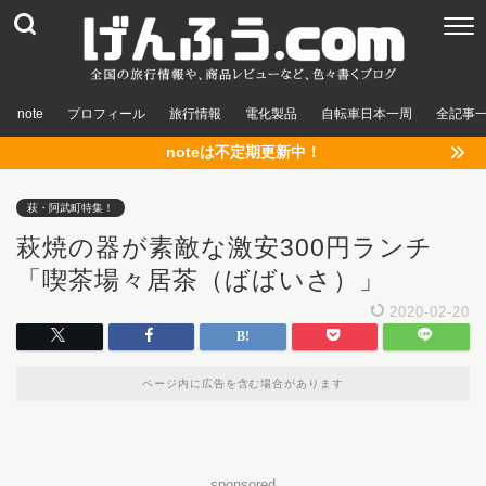
note
プロフィール
旅行情報
電化製品
自転車日本一周
全記事
noteは不定期更新中！
萩・阿武町特集！
萩焼の器が素敵な激安300円ランチ
「喫茶場々居茶（ばばいさ）」
2020-02-20
ページ内に広告を含む場合があります
sponsored