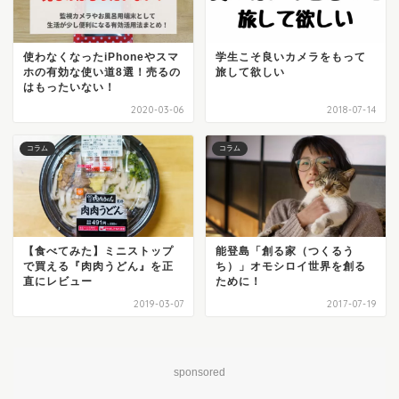
使わなくなったiPhoneやスマ
学生こそ良いカメラをもって
ホの有効な使い道8選！売るの
旅して欲しい
はもったいない！
2020-03-06
2018-07-14
コラム
コラム
【食べてみた】ミニストップ
能登島「創る家（つくるう
で買える『肉肉うどん』を正
ち）」オモシロイ世界を創る
直にレビュー
ために！
2019-03-07
2017-07-19
sponsored