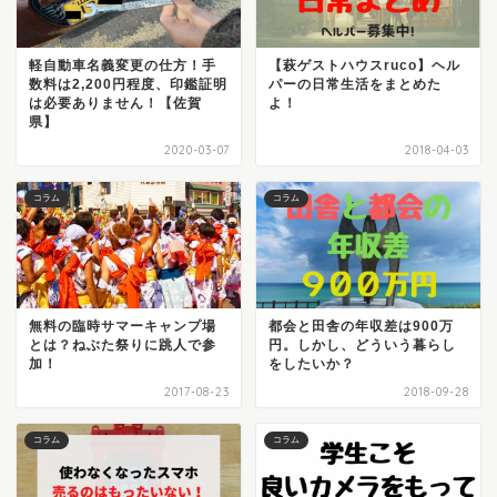
軽自動車名義変更の仕方！手
【萩ゲストハウスruco】ヘル
数料は2,200円程度、印鑑証明
パーの日常生活をまとめた
は必要ありません！【佐賀
よ！
県】
2020-03-07
2018-04-03
コラム
コラム
無料の臨時サマーキャンプ場
都会と田舎の年収差は900万
とは？ねぶた祭りに跳人で参
円。しかし、どういう暮らし
加！
をしたいか？
2017-08-23
2018-09-28
コラム
コラム