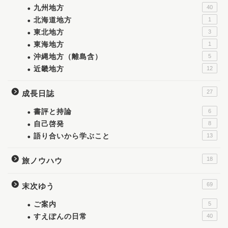
九州地方
40
北海道地方
1
東北地方
3
東海地方
1
沖縄地方（離島含）
5
近畿地方
12
27
成長日誌
書評と持論
6
自己啓発
8
語り合いから学ぶこと
13
18
旅ノウハウ
69
末次ゆう
ご案内
5
すえぽんの日常
40