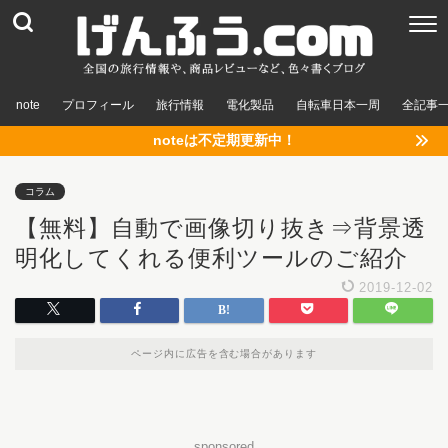
note
プロフィール
旅行情報
電化製品
自転車日本一周
全記事
noteは不定期更新中！
コラム
【無料】自動で画像切り抜き⇒背景透
明化してくれる便利ツールのご紹介
2019-12-02
ページ内に広告を含む場合があります
sponsored