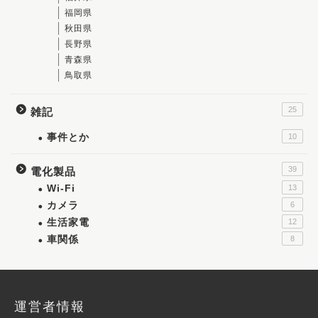
福岡県
秋田県
長野県
青森県
鳥取県
25
雑記
事件とか
10
39
電化製品
Wi-Fi
13
カメラ
6
生活家電
12
車関係
8
運営者情報