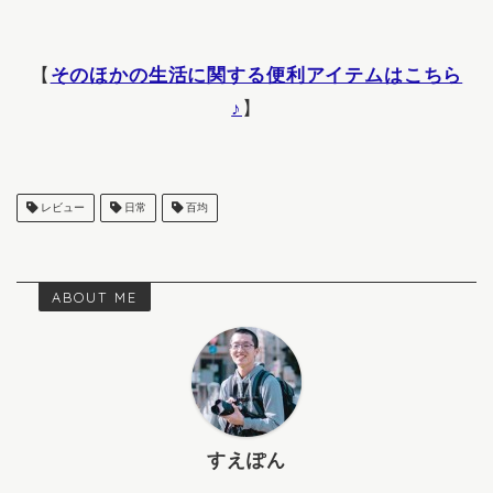
【
そのほかの生活に関する便利アイテムはこちら
♪
】
レビュー
日常
百均
ABOUT ME
すえぽん