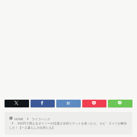
HOME
ライフハック
300円で買えるダイソーの珪藻土水切りマットを使ったら、カビ・ヌメリが解決
した！【一人暮らしの台所にも】