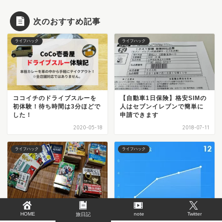
次のおすすめ記事
ライフハック
ライフハック
ココイチのドライブスルーを
【自動車1日保険】格安SIMの
初体験！待ち時間は3分ほどで
人はセブンイレブンで簡単に
した！
申請できます
2020-05-18
2018-07-11
ライフハック
ライフハック
中古本82冊をネットで簡単に
Twitterで誰にフォロー解除
HOME
note
Twitter
買取査定してみた。郵送で簡
旅日記
（リムーブ）されたか無料で