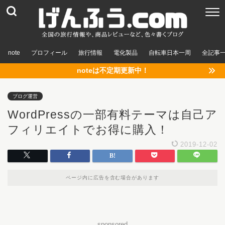
note
プロフィール
旅行情報
電化製品
自転車日本一周
全記事
noteは不定期更新中！
ブログ運営
WordPressの一部有料テーマは自己ア
フィリエイトでお得に購入！
2019-12-02
ページ内に広告を含む場合があります
sponsored