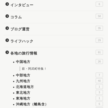
6
インタビュー
58
コラム
35
ブログ運営
29
ライフハック
91
各地の旅行情報
中国地方
26
萩・阿武町特集！
中部地方
7
九州地方
40
北海道地方
1
東北地方
3
東海地方
1
沖縄地方（離島含）
5