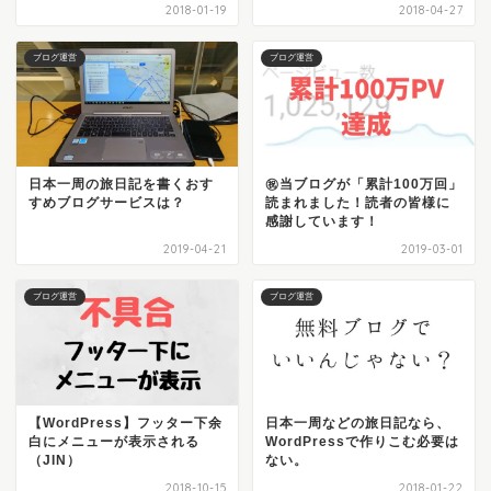
2018-01-19
2018-04-27
ブログ運営
ブログ運営
日本一周の旅日記を書くおす
㊗当ブログが「累計100万回」
すめブログサービスは？
読まれました！読者の皆様に
感謝しています！
2019-04-21
2019-03-01
ブログ運営
ブログ運営
【WordPress】フッター下余
日本一周などの旅日記なら、
白にメニューが表示される
WordPressで作りこむ必要は
（JIN）
ない。
2018-10-15
2018-01-22