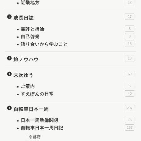
近畿地方
12
27
成長日誌
書評と持論
6
自己啓発
8
語り合いから学ぶこと
13
18
旅ノウハウ
69
末次ゆう
ご案内
5
すえぽんの日常
40
207
自転車日本一周
日本一周準備関係
16
自転車日本一周日記
187
京都府