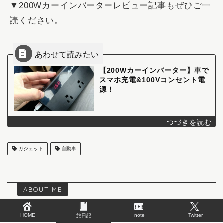
▼200Wカーインバーターレビュー記事もぜひご一
読ください。
【200Wカーインバーター】車で
スマホ充電&100Vコンセント電
源！
ガジェット
自動車
ABOUT ME
HOME
note
Twitter
旅日記