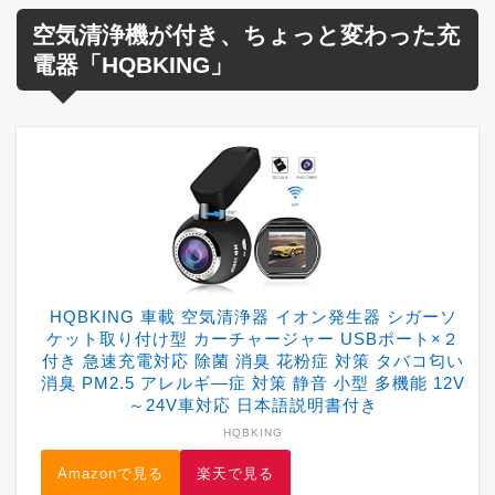
空気清浄機が付き、ちょっと変わった充
電器「HQBKING」
HQBKING 車載 空気清浄器 イオン発生器 シガーソ
ケット取り付け型 カーチャージャー USBポート×２
付き 急速充電対応 除菌 消臭 花粉症 対策 タバコ匂い
消臭 PM2.5 アレルギ―症 対策 静音 小型 多機能 12V
～24V車対応 日本語説明書付き
HQBKING
Amazonで見る
楽天で見る