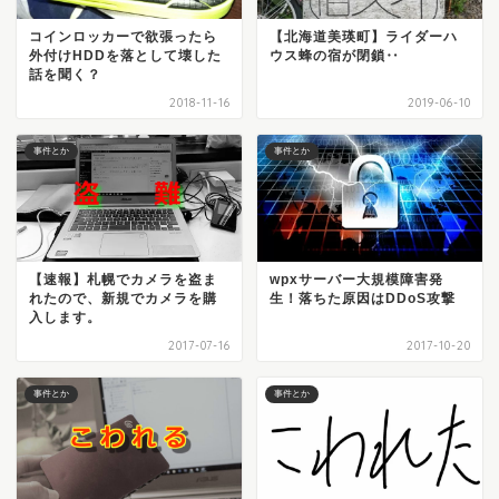
コインロッカーで欲張ったら
【北海道美瑛町】ライダーハ
外付けHDDを落として壊した
ウス蜂の宿が閉鎖‥
話を聞く？
2018-11-16
2019-06-10
事件とか
事件とか
【速報】札幌でカメラを盗ま
wpxサーバー大規模障害発
れたので、新規でカメラを購
生！落ちた原因はDDoS攻撃
入します。
2017-07-16
2017-10-20
事件とか
事件とか