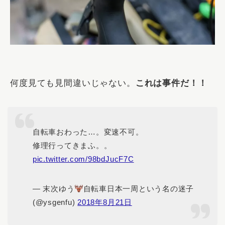
何度見ても見間違いじゃない。
これは事件だ！！
自転車おわった…。変速不可。
修理行ってきまふ。。
pic.twitter.com/98bdJucF7C
— 末次ゆう
自転車日本一周という名の迷子
(@ysgenfu)
2018年8月21日