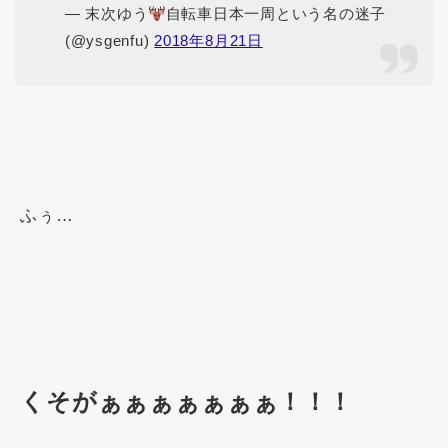
— 末次ゆう
自転車日本一周という名の迷子
(@ysgenfu)
2018年8月21日
ふぅ…
くそがぁぁぁぁぁぁぁ！！！