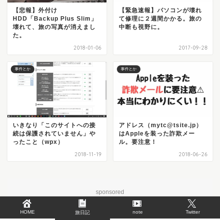
【悲報】外付け
【緊急速報】パソコンが壊れ
HDD「Backup Plus Slim」
て修理に２週間かかる。旅の
壊れて、旅の写真が消えまし
中断も視野に。
た。
2018-01-06
2017-09-28
事件とか
事件とか
いきなり「このサイトへの接
アドレス（mytc@tsite.jp）
続は保護されていません」や
はAppleを装った詐欺メー
ったこと（wpx）
ル。要注意！
2018-11-19
2018-06-26
sponsored
HOME
note
Twitter
旅日記