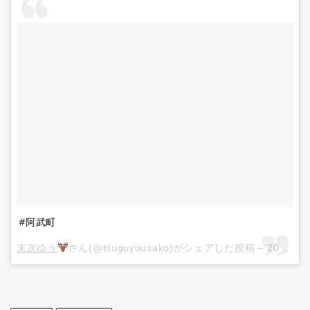
#阿武町
末次ゆう
さん(@tsuguyuusako)がシェアした投稿 –
2018年 7月月20日午前12時02分PDT