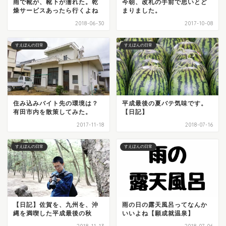
雨で靴が、靴下が濡れた。乾
今朝、改札の手前で思いとど
燥サービスあったら行くよね
まりました。
2018-06-30
2017-10-08
すえぽんの日常
すえぽんの日常
住み込みバイト先の環境は？
平成最後の夏バテ気味です。
有田市内を散策してみた。
【日記】
2017-11-18
2018-07-16
すえぽんの日常
すえぽんの日常
【日記】佐賀を、九州を、沖
雨の日の露天風呂ってなんか
縄を満喫した平成最後の秋
いいよね【願成就温泉】