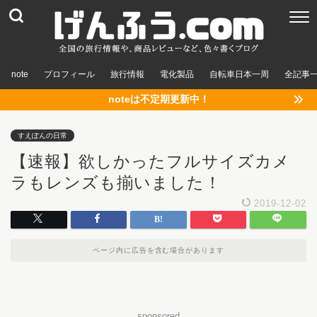
note
プロフィール
旅行情報
電化製品
自転車日本一周
全記事
noteは不定期更新中！
すえぽんの日常
【速報】欲しかったフルサイズカメ
ラもレンズも揃いました！
2019-12-02
ページ内に広告を含む場合があります
sponsored