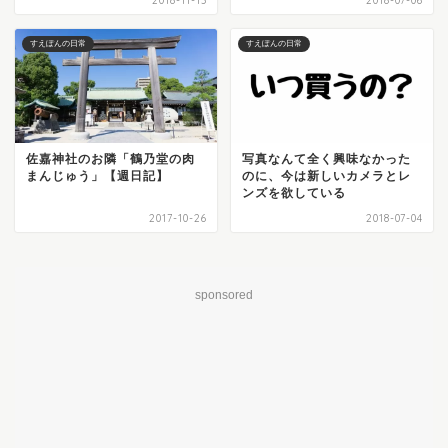
2018-11-13
2018-07-06
すえぽんの日常
すえぽんの日常
佐嘉神社のお隣「鶴乃堂の肉
写真なんて全く興味なかった
まんじゅう」【週日記】
のに、今は新しいカメラとレ
ンズを欲している
2017-10-26
2018-07-04
sponsored