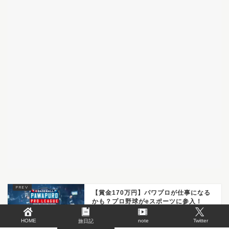
【賞金170万円】パワプロが仕事になる
かも？プロ野球がeスポーツに参入！
HOME
note
Twitter
旅日記