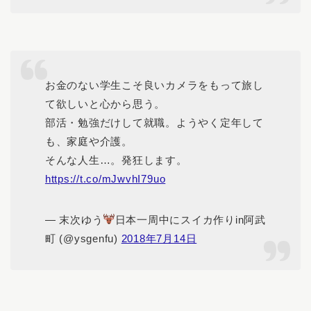
お金のない学生こそ良いカメラをもって旅し
て欲しいと心から思う。
部活・勉強だけして就職。ようやく定年して
も、家庭や介護。
そんな人生…。発狂します。
https://t.co/mJwvhI79uo
— 末次ゆう
日本一周中にスイカ作りin阿武
町 (@ysgenfu)
2018年7月14日