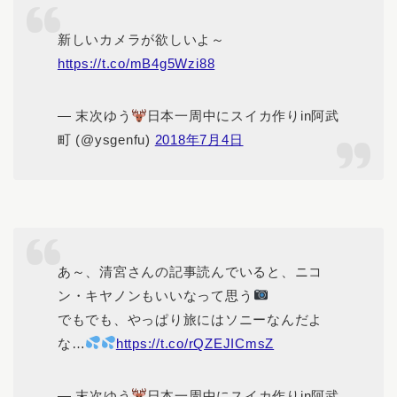
新しいカメラが欲しいよ～
https://t.co/mB4g5Wzi88
— 末次ゆう
日本一周中にスイカ作りin阿武
町 (@ysgenfu)
2018年7月4日
あ～、清宮さんの記事読んでいると、ニコ
ン・キヤノンもいいなって思う
でもでも、やっぱり旅にはソニーなんだよ
な…
https://t.co/rQZEJICmsZ
— 末次ゆう
日本一周中にスイカ作りin阿武