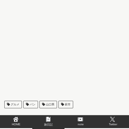
グルメ
パン
山口県
萩市
HOME
note
Twitter
旅日記
ABOUT ME