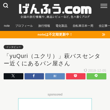
note
プロフィール
旅行情報
電化製品
自転車日本一周
全記事
noteは不定期更新中！
インタビュー
「yuQuri（ユクリ）」萩バスセンタ
ー近くにあるパン屋さん
2019-12-05
sponsored