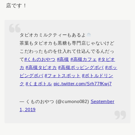
店です！
タピオカミルクティーもあるよ
茶葉もタピオカも黒糖も専門店じゃないけど
こだわったものを仕入れて仕込んでるんだっ
て
#くものおやつ
#高槻
#高槻カフェ
#タピオ
カ
#高槻タピオカ
#高槻ポッピングボバ
#ポッ
ピングボバ
#フォトスポット
#ボトルドリン
ク
#くまボトル
pic.twitter.com/Srh77fKwj7
— くものおやつ (@cumono082)
September
1, 2019