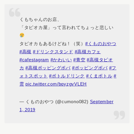
くもちゃんのお店、
「タピオカ屋」って言われてちょっと悲しい
タピオカもあるけどね！（笑）
#くものおやつ
#高槻
#ドリンクスタンド
#高槻カフェ
#cafestagram
#かわいい
#青空
#高槻タピオ
カ
#高槻ポッピングボバ
#ポッピングボバ
#フ
ォトスポット
#ボトルドリンク
#くまボトル
#
雲
pic.twitter.com/bqyzgvVLEH
— くものおやつ (@cumono082)
September
1, 2019