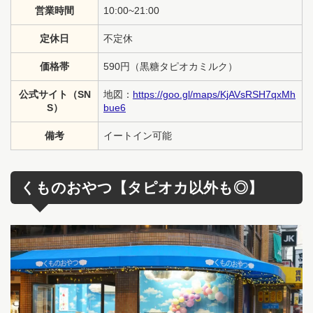
営業時間
10:00~21:00
定休日
不定休
価格帯
590円（黒糖タピオカミルク）
公式サイト（SN
地図：
https://goo.gl/maps/KjAVsRSH7qxMh
S）
bue6
備考
イートイン可能
くものおやつ【タピオカ以外も◎】