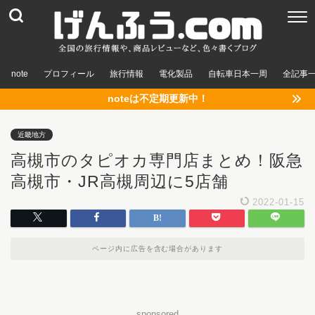
note
プロフィール
旅行情報
電化製品
自転車日本一周
全記事
noteは不定期更新中！
近畿地方
高槻市のタピオカ専門店まとめ！阪急
高槻市・JR高槻周辺に5店舗
2022-01-15
ページ内に広告を含む場合があります
sponsored