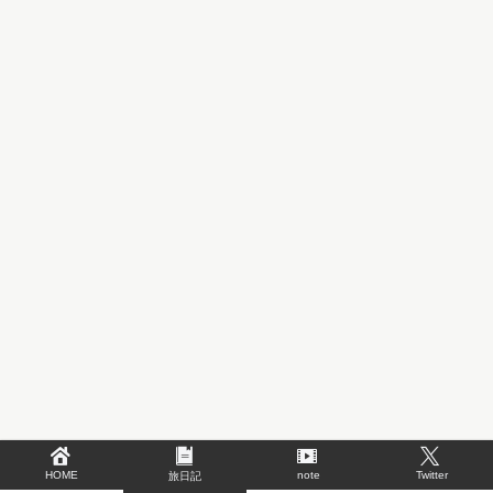
HOME
note
Twitter
旅日記