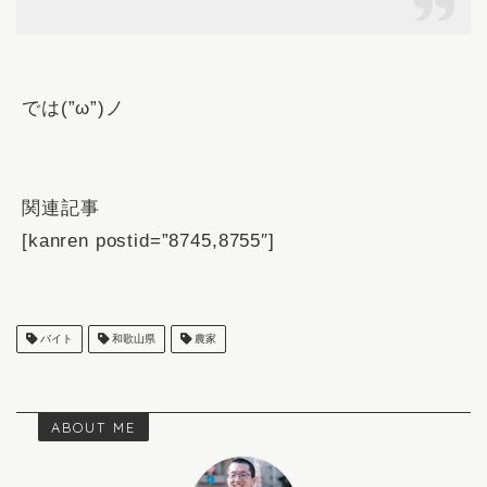
では(”ω”)ノ
関連記事
[kanren postid=”8745,8755″]
バイト
和歌山県
農家
ABOUT ME