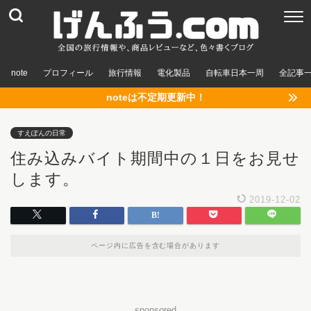
note
プロフィール
旅行情報
電化製品
自転車日本一周
全記事
noteは不定期更新中！
すえぽんの日常
住み込みバイト期間中の１日をお見せ
します。
2019-12-02
ページ内に広告を含む場合があります
sponsored