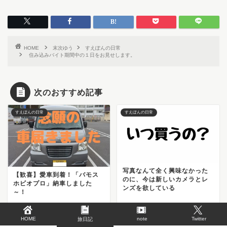
HOME
末次ゆう
すえぽんの日常
住み込みバイト期間中の１日をお見せします。
次のおすすめ記事
すえぽんの日常
すえぽんの日常
写真なんて全く興味なかった
【歓喜】愛車到着！「バモス
のに、今は新しいカメラとレ
ホビオプロ」納車しました
ンズを欲している
～！
2019-02-10
2018-07-04
HOME
note
Twitter
旅日記
すえぽんの日常
すえぽんの日常