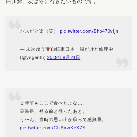
白川郷、次は冬に行きたいものです。
バスだと楽（笑）
pic.twitter.com/Bhb470vIjn
— 末次ゆう
自転車日本一周だけど修理中
(@ysgenfu)
2018年8月24日
１年前もここで食べたよな…。
乗鞍岳、登る前と登ったあと。
う〜ん、当時の思い出が蘇って感無量。
pic.twitter.com/CUBxwKeX7S