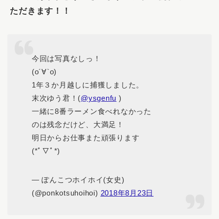
ただきます！！
今回は写真なしっ！
(о´∀`о)
1年３か月越しに捕獲しました。
末次ゆう君！(
@ysgenfu
)
一緒に8番ラーメン食べれなかった
のは残念だけど、大満足！
明日からお仕事また頑張ります
(*ﾟ▽ﾟ*)
— ぽんこつホイホイ(女史)
(@ponkotsuhoihoi)
2018年8月23日