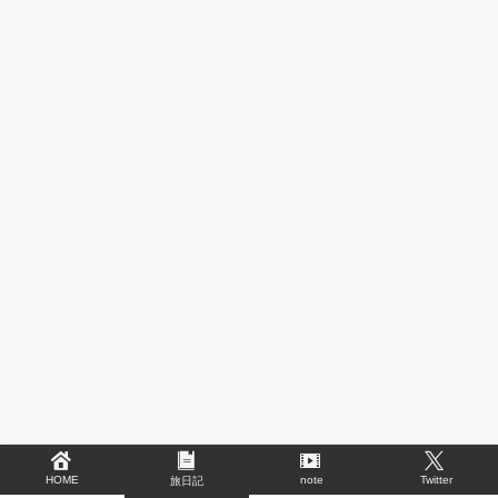
HOME
note
Twitter
旅日記