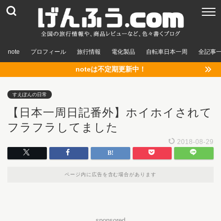
note
プロフィール
旅行情報
電化製品
自転車日本一周
全記事
noteは不定期更新中！
すえぽんの日常
【日本一周日記番外】ホイホイされて
フラフラしてました
2018-08-29
ページ内に広告を含む場合があります
sponsored