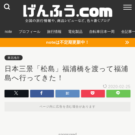
note
プロフィール
旅行情報
電化製品
自転車日本一周
全記事
noteは不定期更新中！
東北地方
日本三景「松島」福浦橋を渡って福浦
島へ行ってきた！
2020-02-25
ページ内に広告を含む場合があります
sponsored