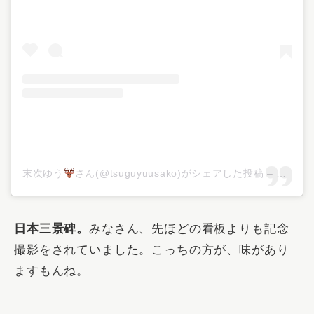
末次ゆう
さん(@tsuguyuusako)がシェアした投稿
–
2018
日本三景碑。
みなさん、先ほどの看板よりも記念
撮影をされていました。こっちの方が、味があり
ますもんね。