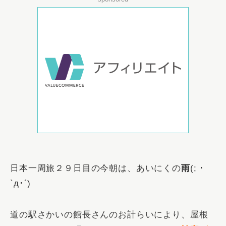
日本一周旅２９日目の今朝は、あいにくの
雨
(; ･
`д･´)
道の駅さかいの館長さんのお計らいにより、屋根