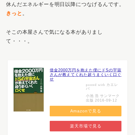
休んだエネルギーを明日以降につなげるんです。
きっと
。
そこの本屋さんで気になる本がありまし
て・・・。
借金2000万円を抱えた僕にドSの宇宙
さんが教えてくれた超うまくいく口ぐ
せ
カエレ
posted with
バ
小池 浩 サンマーク
出版 2016-09-12
Amazonで見る
楽天市場で見る