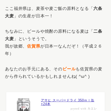
ここ福井県は、麦茶や麦ご飯の原料となる「
六条
大麦
」の生産が日本一！
ちなみに、ビールや焼酎の原料になる麦は「
二条
大麦
」というそうで。
我が故郷、
佐賀県
が日本一なんだぞ！（平成２６
年）
あなたのお手元にある、その
ビール
も佐賀県の麦
から作られているかもしれませんね( ^ω^ )
アサヒ スーパードライ 350ｍｌ缶
×24本
カエレ
posted with