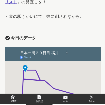
リスト
』の見直しを！
・道の駅さかいにて、蚊に刺されながら。
今日のデータ
HOME
note
Twitter
旅日記