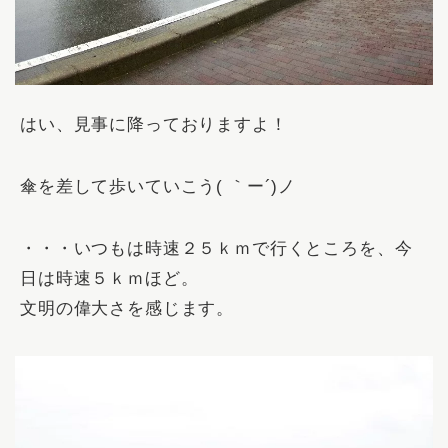
はい、見事に降っておりますよ！
傘を差して歩いていこう( ｀ー´)ノ
・・・いつもは時速２５ｋｍで行くところを、今
日は時速５ｋｍほど。
文明の偉大さを感じます。