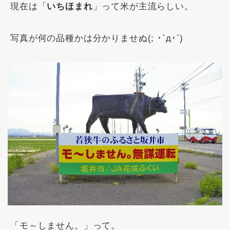
現在は「
いちほまれ
」って米が主流らしい。
写真が何の品種かは分かりませぬ(; ･`д･´)
「モ～しません。」って。