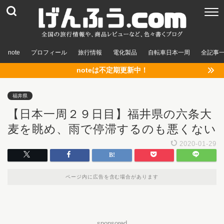
note
プロフィール
旅行情報
電化製品
自転車日本一周
全記事
noteは不定期更新中！
福井県
【日本一周２９日目】福井県の六条大
麦を眺め、雨で停滞するのも悪くない
2020-01-29
ページ内に広告を含む場合があります
sponsored