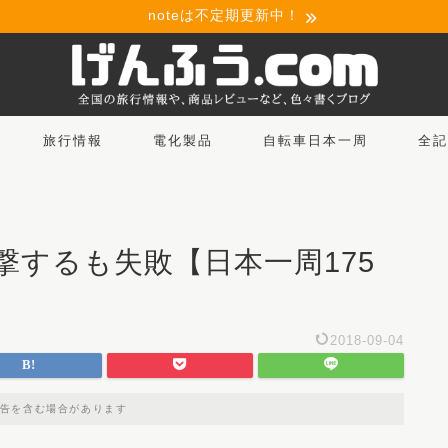
noteは不定期更新中！
旅行情報
電化製品
自転車日本一周
全記
撃するも失敗【日本一周175
2018-09-04
告を含む場合があります