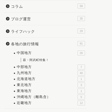
コラム
58
ブログ運営
35
ライフハック
29
各地の旅行情報
91
中国地方
26
萩・阿武町特集！
中部地方
7
九州地方
40
北海道地方
1
東北地方
3
東海地方
1
沖縄地方（離島含）
5
近畿地方
12