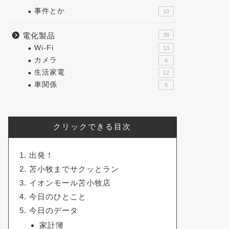
事件とか
10
電化製品
39
Wi-Fi
13
カメラ
6
生活家電
12
車関係
8
クリックできる目次
出発！
苫小牧までサクッとラン
イオンモール苫小牧店
今日のひとこと
今日のデータ
家計簿