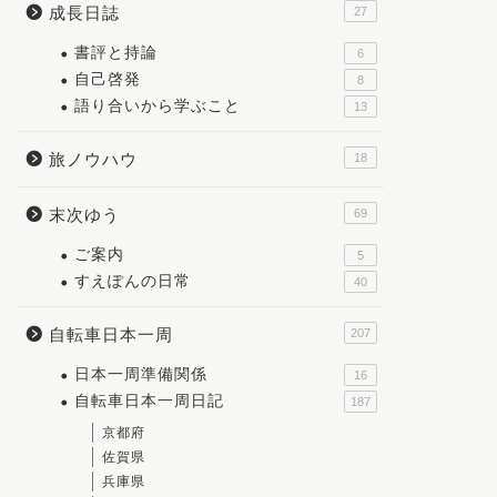
成長日誌
27
書評と持論
6
自己啓発
8
語り合いから学ぶこと
13
旅ノウハウ
18
末次ゆう
69
ご案内
5
すえぽんの日常
40
自転車日本一周
207
日本一周準備関係
16
自転車日本一周日記
187
京都府
佐賀県
兵庫県