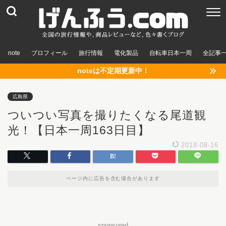
note
プロフィール
旅行情報
電化製品
自転車日本一周
全記事
noteは不定期更新中！
広島県
ついつい写真を撮りたくなる尾道観
光！【日本一周163日目】
2018-08-16
ページ内に広告を含む場合があります
sponsored