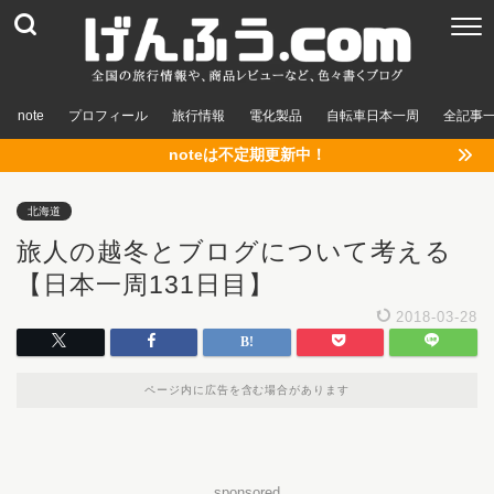
note
プロフィール
旅行情報
電化製品
自転車日本一周
全記事
noteは不定期更新中！
北海道
旅人の越冬とブログについて考える
【日本一周131日目】
2018-03-28
ページ内に広告を含む場合があります
sponsored