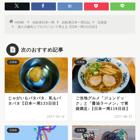
HOME
自転車日本一周
自転車日本一周日記
北海道
旅人の越冬とブログについて考える【日本一周131日目】
次のおすすめ記事
北海道
北海道
じゃがいもバタバタ、私もバ
ご当地グルメ「ジュンドッ
タバタ【日本一周133日目】
ク」と「醤油ラーメン」で胃
袋満足♪【日本一周119日目】
2017-09-14
2017-08-31
北海道
北海道