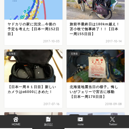
ヤドカリの家に沈没…今後の
旅前半最終日は180km越え！
予定を考えた【日本一周152日
苫小牧で無事終了！！【日本
目】
一周155日目】
2017-10-03
2017-10-14
北海道
北海道
【日本一周８１日目】新しい
北海道地震当日の様子。悔し
カメラはα6000にきめた！
いがフェリーで宮古に移動
【日本一周178日目】
2017-07-16
2018-09-08
北海道
北海道
HOME
note
Twitter
旅日記