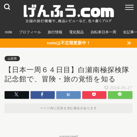
note
プロフィール
旅行情報
電化製品
自転車日本一周
全記事
noteは不定期更新中！
山形県
【日本一周６４日目】白瀬南極探検隊
記念館で、冒険・旅の覚悟を知る
2019-05-27
ページ内に広告を含む場合があります
sponsored