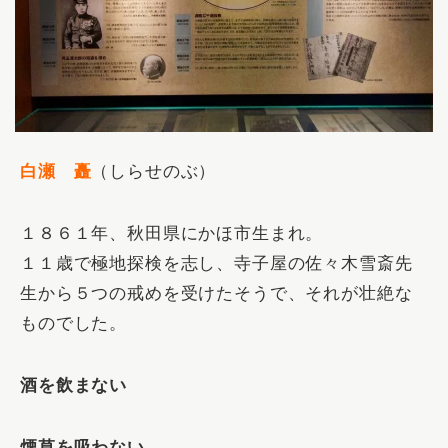
白瀬 矗
（しらせのぶ）
１８６１年、秋田県にかほ市生まれ。
１１歳で極地探検を志し、寺子屋の佐々木雪斎先
生から５つの戒めを受けたそうで、それが壮絶な
ものでした。
酒を飲まない
煙草を吸わない