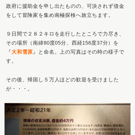
政府に援助金を申し出たものの、可決されず借金
をして冒険家を集め南極探検へ旅立ちます。
９日間で２８２キロを走行したところで力尽き、
その場所（南緯80度05分、西経156度37分）を
『
大和雪原
』と命名。上の写真はその時の様子で
す。
その後、帰国し５万人ほどの歓迎を受けました
が・・・。