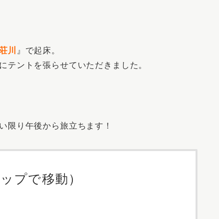
荘川
』で起床。
にテントを張らせていただきました。
い限り午後から旅立ちます！
タップで移動）