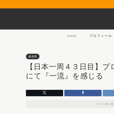
note
プロフィール
岐阜県
【日本一周４３日目】プ
にて『一流』を感じる
ページ内に広