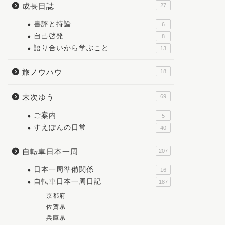
成長日誌
27
書評と持論
6
自己啓発
8
語り合いから学ぶこと
13
旅ノウハウ
18
末次ゆう
69
ご案内
5
すえぽんの日常
40
自転車日本一周
207
日本一周準備関係
16
自転車日本一周日記
187
京都府
佐賀県
兵庫県