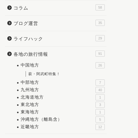
コラム
58
ブログ運営
35
ライフハック
29
各地の旅行情報
91
中国地方
26
萩・阿武町特集！
中部地方
7
九州地方
40
北海道地方
1
東北地方
3
東海地方
1
沖縄地方（離島含）
5
近畿地方
12