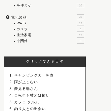
事件とか
10
電化製品
39
Wi-Fi
13
カメラ
6
生活家電
12
車関係
8
クリックできる目次
キャンピングカー朝食
雨が止まない
夢見る爺さん
自転車も林道は怖い
カフェ クルム
釣り人との出会い