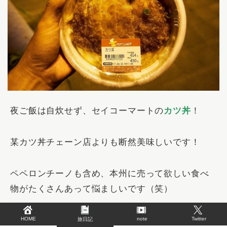
夜ご飯は自炊せず、セイコーマートの
カツ丼
！
某カツ丼チェーン店よりも断然美味しいです！
ペペロンチーノも含め、本州に売って欲しい食べ
物がたくさんあって悩ましいです（笑）
ここ数日屋根のある場所で寝ていましたが、また
HOME
note
Twitter
旅日記