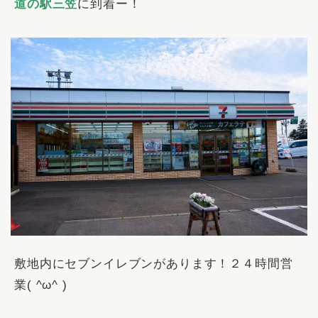
道の駅三笠
に到着ー！
敷地内にセブンイレブンがあります！２４時間営
業( ^ω^ )