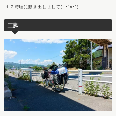
１２時頃に動き出しまして(; ･`д･´)
三脚