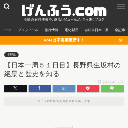
note
プロフィール
旅行情報
電化製品
自転車日本一周
全記事
noteは不定期更新中！
長野県
【日本一周５１日目】長野県生坂村の
絶景と歴史を知る
2019-05-27
ページ内に広告を含む場合があります
sponsored