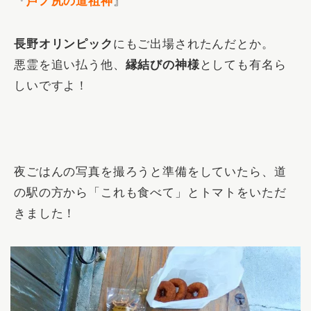
『
芦ノ尻の道祖神
』
長野オリンピック
にもご出場されたんだとか。
悪霊を追い払う他、
縁結びの神様
としても有名ら
しいですよ！
夜ごはんの写真を撮ろうと準備をしていたら、道
の駅の方から「これも食べて」とトマトをいただ
きました！