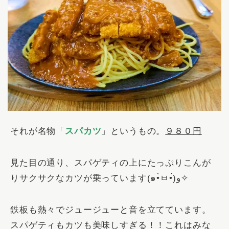
それが名物「
スパカツ
」というもの。
９８０円
見た目の通り、スパゲティの上にたっぷりこんが
りサクサクなカツが乗っています(๑•̀ㅂ•́)و✧
鉄板も熱々でジュージューと音を立てています。
スパゲティもカツも美味しすぎる！！これはみな