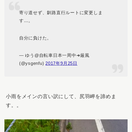
寄り道せず、釧路直行ルートに変更しま
す…。
自分に負けた。
— ゆう@自転車日本一周中➜厳風
(@ysgenfu)
2017年9月25日
小雨をメインの言い訳にして、尻羽岬を諦めま
す。。