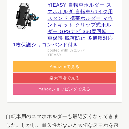
YIEASY 自転車ホルダー ス
マホホルダ 自転車/バイク用
スタンド 携帯ホルダー マウ
ントキット クリップ式ホル
ダー GPSナビ 360度回転 二
重保護 脱落防止 多機種対応
1枚保護シリコンバンド付き
posted with
カエレバ
YIEASY
Amazonで見る
楽天市場で見る
Yahooショッピングで見る
自転車用のスマホホルダーも最近安くなってきま
した。しかし、耐久性がないと大切なスマホを落