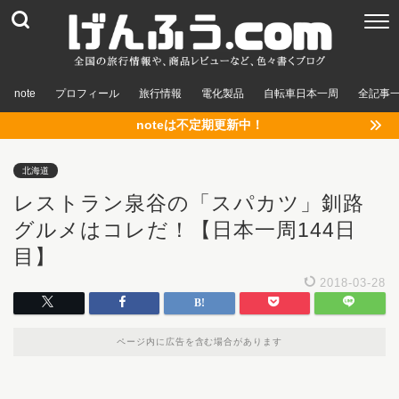
note
プロフィール
旅行情報
電化製品
自転車日本一周
全記事
noteは不定期更新中！
北海道
レストラン泉谷の「スパカツ」釧路
グルメはコレだ！【日本一周144日
目】
2018-03-28
ページ内に広告を含む場合があります